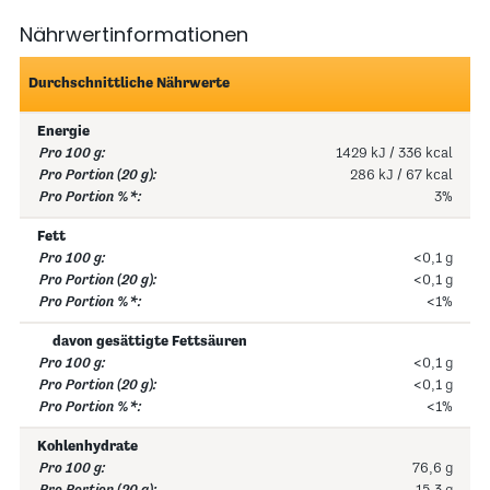
Nährwertinformationen
Durchschnittliche Nährwerte
Energie
1429 kJ / 336 kcal
286 kJ / 67 kcal
3%
Fett
<0,1 g
<0,1 g
<1%
davon gesättigte Fettsäuren
<0,1 g
<0,1 g
<1%
Kohlenhydrate
76,6 g