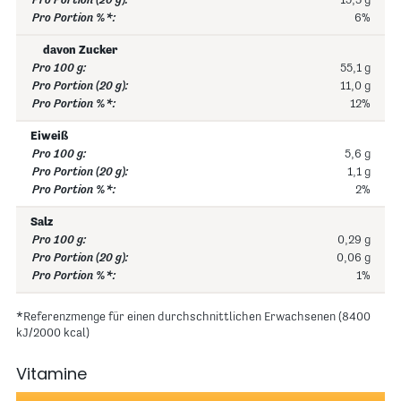
15,3 g
6%
davon Zucker
55,1 g
11,0 g
12%
Eiweiß
5,6 g
1,1 g
2%
Salz
0,29 g
0,06 g
1%
*Referenzmenge für einen durchschnittlichen Erwachsenen (8400
kJ/2000 kcal)
Vitamine