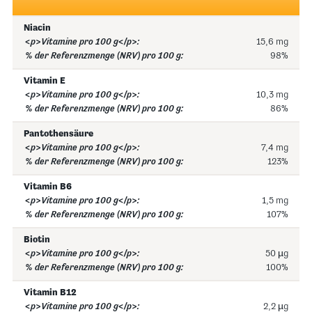
Niacin
15,6 mg
98%
Vitamin E
10,3 mg
86%
Pantothensäure
7,4 mg
123%
Vitamin B6
1,5 mg
107%
Biotin
50 µg
100%
Vitamin B12
2,2 µg