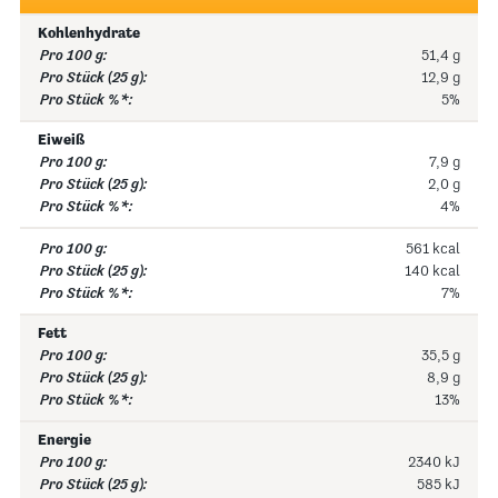
Kohlenhydrate
51,4 g
12,9 g
5%
Eiweiß
7,9 g
2,0 g
4%
561 kcal
140 kcal
7%
Fett
35,5 g
8,9 g
13%
Energie
2340 kJ
585 kJ